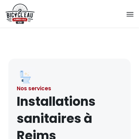
Skip
Men
to
main
content
Nos services
Installations
sanitaires à
Reims